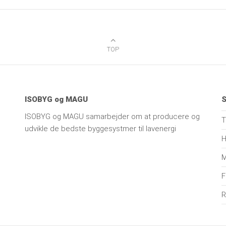
TOP
ISOBYG og MAGU
S
ISOBYG og MAGU samarbejder om at producere og
T
udvikle de bedste byggesystmer til lavenergi
H
M
F
R