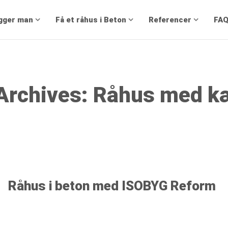
gger man
Få et råhus i Beton
Referencer
FA
Isobyg
Archives: Råhus med k
Råhus i beton med ISOBYG Reform