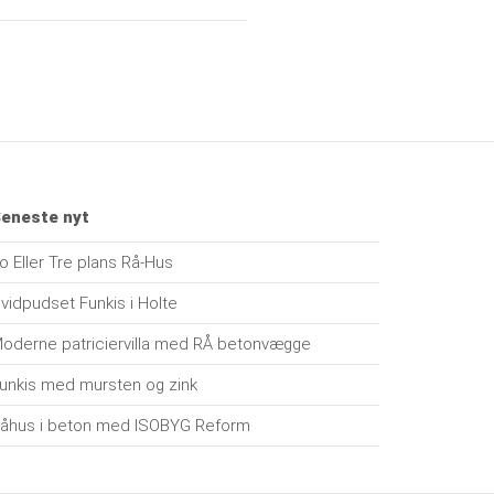
eneste nyt
o Eller Tre plans Rå-Hus
vidpudset Funkis i Holte
oderne patriciervilla med RÅ betonvægge
unkis med mursten og zink
åhus i beton med ISOBYG Reform