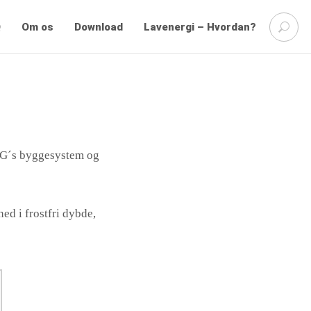
S
Q
Om os
Download
Lavenergi – Hvordan?
e
a
r
c
h
f
o
r
:
YG´s byggesystem og
ed i frostfri dybde,