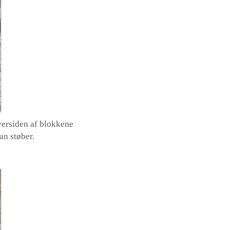
versiden af blokkene
an støber.