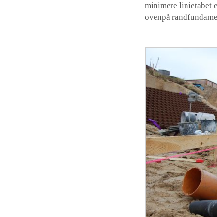
minimere linietabet 
ovenpå randfundamen