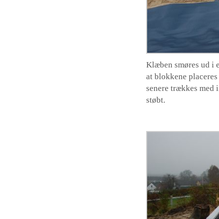
Klæben smøres ud i et
at blokkene placeres
senere trækkes med in
støbt.