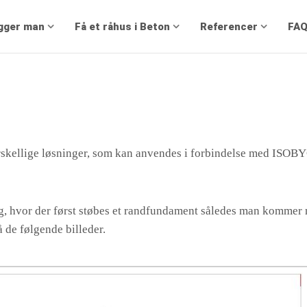
gger man
Få et råhus i Beton
Referencer
FA
Isobyg
Sokkel
rskellige løsninger, som kan anvendes i forbindelse med ISOB
g, hvor der først støbes et randfundament således man kommer n
på de følgende billeder.