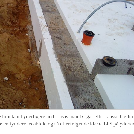
linietabet yderligere ned – hvis man fx. går efter klasse 0 elle
 en tyndere lecablok, og så efterfølgende klæbe EPS på ydersi